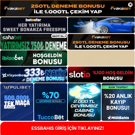
×
ESSBAHIS GİRİŞ İÇİN TIKLAYINIZ!