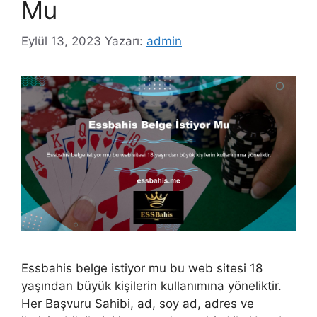
Mu
Eylül 13, 2023
Yazarı:
admin
Essbahis belge istiyor mu bu web sitesi 18
yaşından büyük kişilerin kullanımına yöneliktir.
Her Başvuru Sahibi, ad, soy ad, adres ve