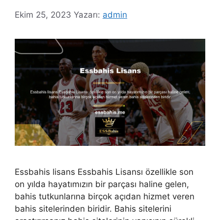
Ekim 25, 2023
Yazarı:
admin
Essbahis lisans Essbahis Lisansı özellikle son
on yılda hayatımızın bir parçası haline gelen,
bahis tutkunlarına birçok açıdan hizmet veren
bahis sitelerinden biridir. Bahis sitelerini