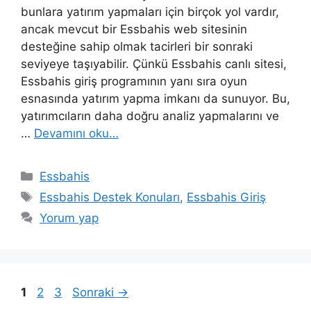
bunlara yatırım yapmaları için birçok yol vardır,
ancak mevcut bir Essbahis web sitesinin
desteğine sahip olmak tacirleri bir sonraki
seviyeye taşıyabilir. Çünkü Essbahis canlı sitesi,
Essbahis giriş programının yanı sıra oyun
esnasında yatırım yapma imkanı da sunuyor. Bu,
yatırımcıların daha doğru analiz yapmalarını ve
…
Devamını oku…
Kategoriler
Essbahis
Etiketler
Essbahis Destek Konuları
,
Essbahis Giriş
Yorum yap
Sayfa
Sayfa
Sayfa
1
2
3
Sonraki
→