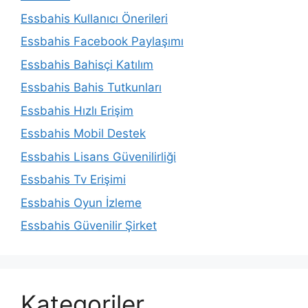
Essbahis Kullanıcı Önerileri
Essbahis Facebook Paylaşımı
Essbahis Bahisçi Katılım
Essbahis Bahis Tutkunları
Essbahis Hızlı Erişim
Essbahis Mobil Destek
Essbahis Lisans Güvenilirliği
Essbahis Tv Erişimi
Essbahis Oyun İzleme
Essbahis Güvenilir Şirket
Kategoriler