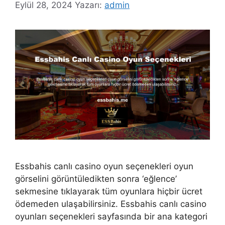
Eylül 28, 2024
Yazarı:
admin
Essbahis canlı casino oyun seçenekleri oyun
görselini görüntüledikten sonra ‘eğlence’
sekmesine tıklayarak tüm oyunlara hiçbir ücret
ödemeden ulaşabilirsiniz. Essbahis canlı casino
oyunları seçenekleri sayfasında bir ana kategori