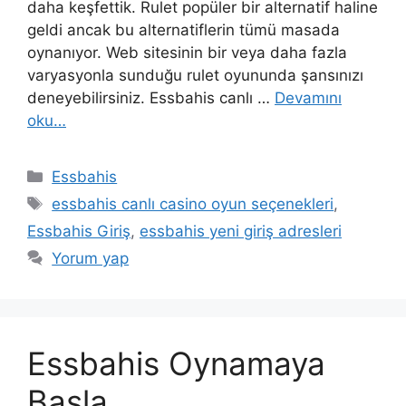
daha keşfettik. Rulet popüler bir alternatif haline
geldi ancak bu alternatiflerin tümü masada
oynanıyor. Web sitesinin bir veya daha fazla
varyasyonla sunduğu rulet oyununda şansınızı
deneyebilirsiniz. Essbahis canlı …
Devamını
oku…
Kategoriler
Essbahis
Etiketler
essbahis canlı casino oyun seçenekleri
,
Essbahis Giriş
,
essbahis yeni giriş adresleri
Yorum yap
Essbahis Oynamaya
Başla