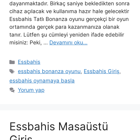
dayanmaktadır. Birkaç saniye bekledikten sonra
cihaz açılacak ve kullanıma hazır hale gelecektir
Essbahis Tatlı Bonanza oyunu gerçekçi bir oyun
ortamında gerçek para kazanmanıza olanak
tanır. Lütfen şu cümleyi yeniden ifade edebilir
misiniz: Peki, …
Devamını oku…
Kategoriler
Essbahis
Etiketler
essbahis bonanza oyunu
,
Essbahis Giriş
,
essbahis oynamaya başla
Yorum yap
Essbahis Masaüstü
Giriş