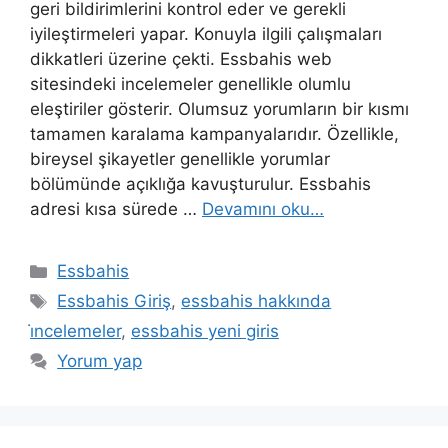
geri bildirimlerini kontrol eder ve gerekli
iyileştirmeleri yapar. Konuyla ilgili çalışmaları
dikkatleri üzerine çekti. Essbahis web
sitesindeki incelemeler genellikle olumlu
eleştiriler gösterir. Olumsuz yorumların bir kısmı
tamamen karalama kampanyalarıdır. Özellikle,
bireysel şikayetler genellikle yorumlar
bölümünde açıklığa kavuşturulur. Essbahis
adresi kısa sürede …
Devamını oku…
Kategoriler
Essbahis
Etiketler
Essbahis Giriş
,
essbahis hakkında
i̇ncelemeler
,
essbahis yeni giris
Yorum yap