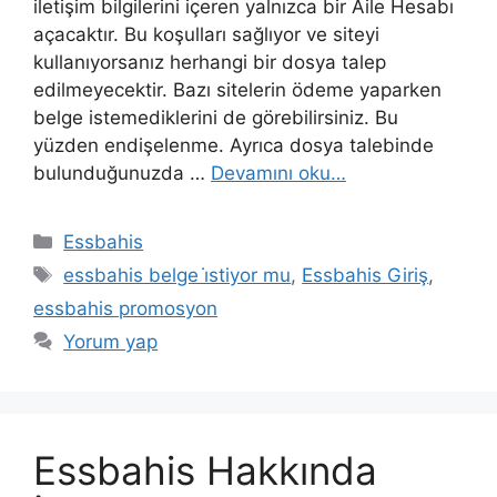
iletişim bilgilerini içeren yalnızca bir Aile Hesabı
açacaktır. Bu koşulları sağlıyor ve siteyi
kullanıyorsanız herhangi bir dosya talep
edilmeyecektir. Bazı sitelerin ödeme yaparken
belge istemediklerini de görebilirsiniz. Bu
yüzden endişelenme. Ayrıca dosya talebinde
bulunduğunuzda …
Devamını oku…
Kategoriler
Essbahis
Etiketler
essbahis belge i̇stiyor mu
,
Essbahis Giriş
,
essbahis promosyon
Yorum yap
Essbahis Hakkında