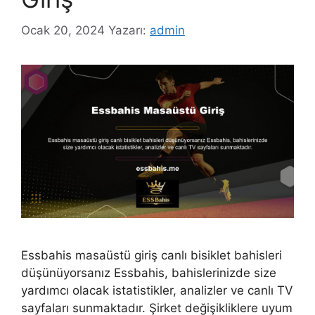
Ocak 20, 2024
Yazarı:
admin
Essbahis masaüstü giriş canlı bisiklet bahisleri
düşünüyorsanız Essbahis, bahislerinizde size
yardımcı olacak istatistikler, analizler ve canlı TV
sayfaları sunmaktadır. Şirket değişikliklere uyum