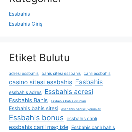
Essbahis
Essbahis Giriş
Etiket Bulutu
adresi essbahis
bahis sitesi essbahis
canli essbahis
Essbahis
casino sitesi essbahis
Essbahis adresi
essbahis adres
Essbahis Bahis
essbahis bahis oyunları
Essbahis bahis sitesi
essbahis bahisçi yorumları
Essbahis bonus
essbahis canli
essbahis canli maç izle
Essbahis canlı bahis