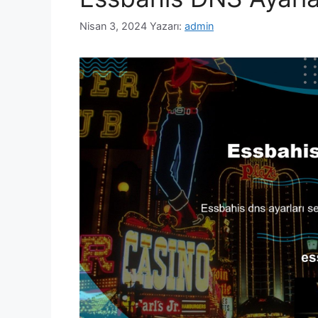
Nisan 3, 2024
Yazarı:
admin