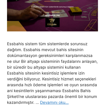
Essbahis sistem tüm sistemlerde sorunsuz
dağıtım. Essbahis mevcut bahis sitesinin
dokümantasyon gereksinimleri karşılanmazsa
ne olur Bir altyapı sisteminin faydalarını anlayan,
bir süredir bu altyapı sistemini kullanan
Essbahis sitesinin kesintisiz işlemlere izin
verdiğini biliyoruz. Kesintisiz hizmet seçenekleri
arasında hızlı ödeme işlemleri ve oyun sırasında
ani kesintilerin yaşanmaması Essbahis Bahis
Şirketi’ne uluslararası pazarda önemli bir konum
kazandırmıştır. …
Devamını oku…