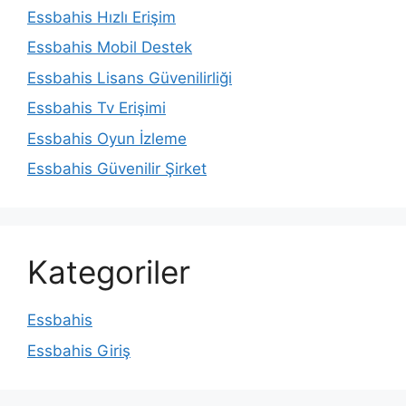
Essbahis Hızlı Erişim
Essbahis Mobil Destek
Essbahis Lisans Güvenilirliği
Essbahis Tv Erişimi
Essbahis Oyun İzleme
Essbahis Güvenilir Şirket
Kategoriler
Essbahis
Essbahis Giriş