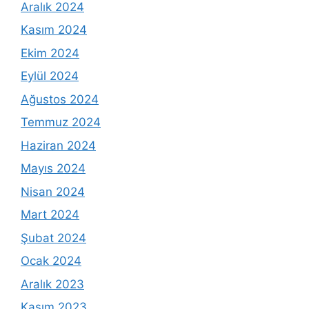
Aralık 2024
Kasım 2024
Ekim 2024
Eylül 2024
Ağustos 2024
Temmuz 2024
Haziran 2024
Mayıs 2024
Nisan 2024
Mart 2024
Şubat 2024
Ocak 2024
Aralık 2023
Kasım 2023