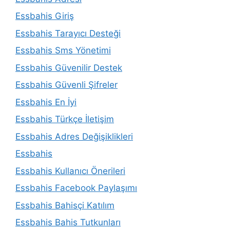
Essbahis Giriş
Essbahis Tarayıcı Desteği
Essbahis Sms Yönetimi
Essbahis Güvenilir Destek
Essbahis Güvenli Şifreler
Essbahis En İyi
Essbahis Türkçe İletişim
Essbahis Adres Değişiklikleri
Essbahis
Essbahis Kullanıcı Önerileri
Essbahis Facebook Paylaşımı
Essbahis Bahisçi Katılım
Essbahis Bahis Tutkunları