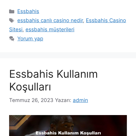
Kategoriler
Essbahis
Etiketler
essbahis canlı casino nedir
,
Essbahis Casino
Sitesi
,
essbahis müşterileri
Yorum yap
Essbahis Kullanım
Koşulları
Temmuz 26, 2023
Yazarı:
admin