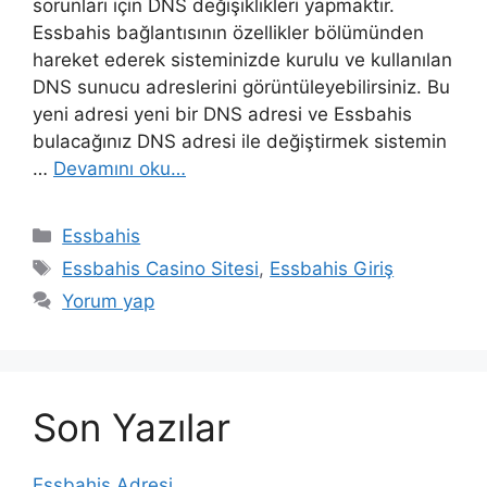
sorunları için DNS değişiklikleri yapmaktır.
Essbahis bağlantısının özellikler bölümünden
hareket ederek sisteminizde kurulu ve kullanılan
DNS sunucu adreslerini görüntüleyebilirsiniz. Bu
yeni adresi yeni bir DNS adresi ve Essbahis
bulacağınız DNS adresi ile değiştirmek sistemin
…
Devamını oku…
Kategoriler
Essbahis
Etiketler
Essbahis Casino Sitesi
,
Essbahis Giriş
Yorum yap
Son Yazılar
Essbahis Adresi