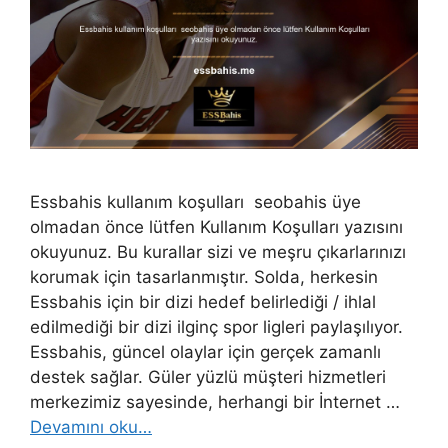
Essbahis kullanım koşulları seobahis üye
olmadan önce lütfen Kullanım Koşulları yazısını
okuyunuz. Bu kurallar sizi ve meşru çıkarlarınızı
korumak için tasarlanmıştır. Solda, herkesin
Essbahis için bir dizi hedef belirlediği / ihlal
edilmediği bir dizi ilginç spor ligleri paylaşılıyor.
Essbahis, güncel olaylar için gerçek zamanlı
destek sağlar. Güler yüzlü müşteri hizmetleri
merkezimiz sayesinde, herhangi bir İnternet …
Devamını oku…