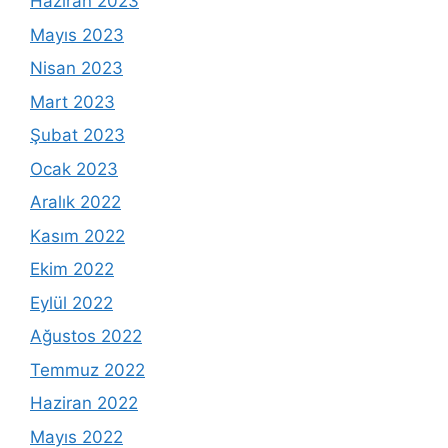
Haziran 2023
Mayıs 2023
Nisan 2023
Mart 2023
Şubat 2023
Ocak 2023
Aralık 2022
Kasım 2022
Ekim 2022
Eylül 2022
Ağustos 2022
Temmuz 2022
Haziran 2022
Mayıs 2022