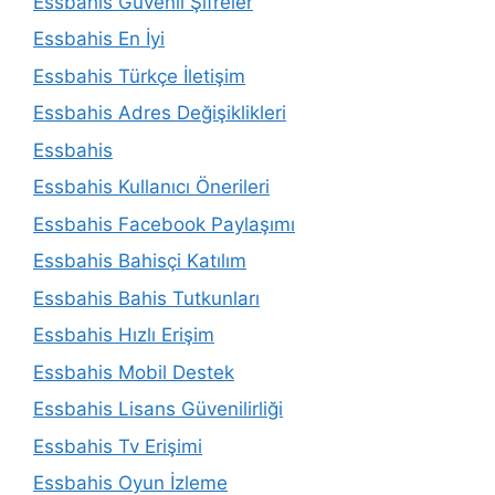
Essbahis Güvenli Şifreler
Essbahis En İyi
Essbahis Türkçe İletişim
Essbahis Adres Değişiklikleri
Essbahis
Essbahis Kullanıcı Önerileri
Essbahis Facebook Paylaşımı
Essbahis Bahisçi Katılım
Essbahis Bahis Tutkunları
Essbahis Hızlı Erişim
Essbahis Mobil Destek
Essbahis Lisans Güvenilirliği
Essbahis Tv Erişimi
Essbahis Oyun İzleme