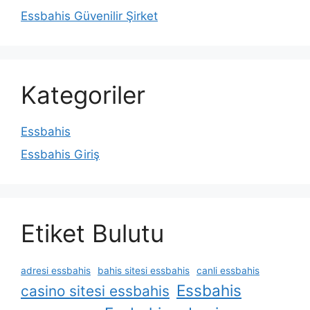
Essbahis Güvenilir Şirket
Kategoriler
Essbahis
Essbahis Giriş
Etiket Bulutu
adresi essbahis
bahis sitesi essbahis
canli essbahis
Essbahis
casino sitesi essbahis