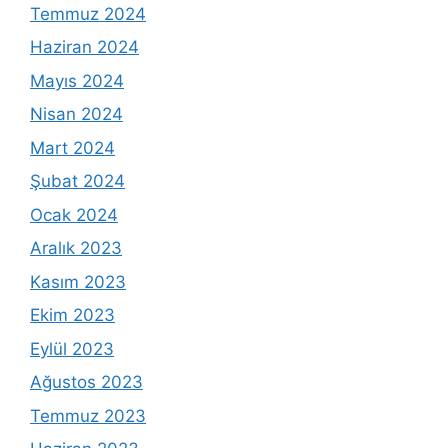
Temmuz 2024
Haziran 2024
Mayıs 2024
Nisan 2024
Mart 2024
Şubat 2024
Ocak 2024
Aralık 2023
Kasım 2023
Ekim 2023
Eylül 2023
Ağustos 2023
Temmuz 2023