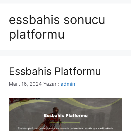
essbahis sonucu
platformu
Essbahis Platformu
Mart 16, 2024
Yazarı:
admin