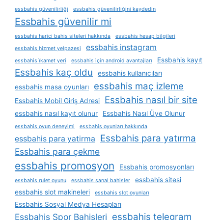
essbahis güvenilirliği
essbahis güvenilirliğini kaydedin
Essbahis güvenilir mi
essbahis harici bahis siteleri hakkında
essbahis hesap bilgileri
essbahis instagram
essbahis hizmet yelpazesi
Essbahis kayıt
essbahis i̇kamet yeri
essbahis i̇çin android avantajları
Essbahis kaç oldu
essbahis kullanıcıları
essbahis maç izleme
essbahis masa oyunları
Essbahis nasıl bir site
Essbahis Mobil Giriş Adresi
essbahis nasıl kayıt olunur
Essbahis Nasıl Üye Olunur
essbahis oyun deneyimi
essbahis oyunları hakkında
Essbahis para yatırma
essbahis para yatirma
Essbahis para çekme
essbahis promosyon
Essbahis promosyonları
essbahis sitesi
essbahis rulet oyunu
essbahis sanal bahisler
essbahis slot makineleri
essbahis slot oyunları
Essbahis Sosyal Medya Hesapları
essbahis telegram
Essbahis Spor Bahisleri