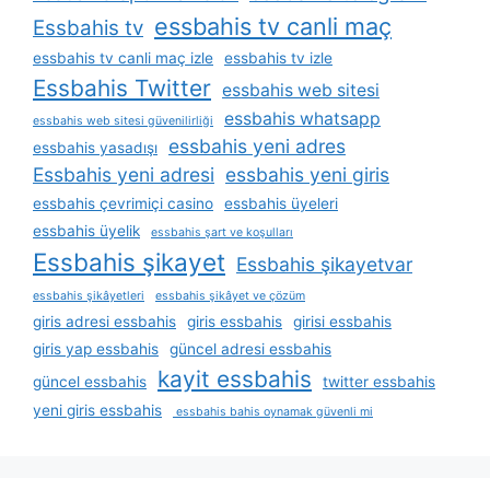
essbahis tv canli maç
Essbahis tv
essbahis tv canli maç izle
essbahis tv izle
Essbahis Twitter
essbahis web sitesi
essbahis whatsapp
essbahis web sitesi güvenilirliği
essbahis yeni adres
essbahis yasadışı
Essbahis yeni adresi
essbahis yeni giris
essbahis çevrimiçi casino
essbahis üyeleri
essbahis üyelik
essbahis şart ve koşulları
Essbahis şikayet
Essbahis şikayetvar
essbahis şikâyetleri
essbahis şikâyet ve çözüm
giris adresi essbahis
giris essbahis
girisi essbahis
giris yap essbahis
güncel adresi essbahis
kayit essbahis
güncel essbahis
twitter essbahis
yeni giris essbahis
essbahis bahis oynamak güvenli mi