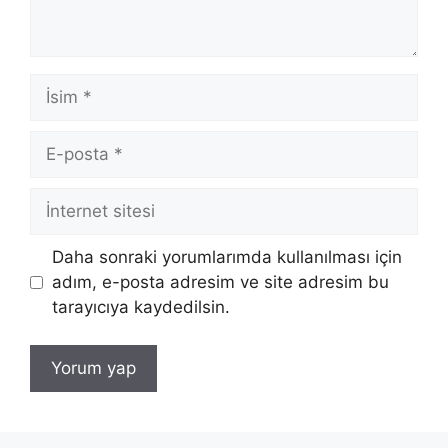
İsim
E-
posta
İnternet
sitesi
Daha sonraki yorumlarımda kullanılması için
adım, e-posta adresim ve site adresim bu
tarayıcıya kaydedilsin.