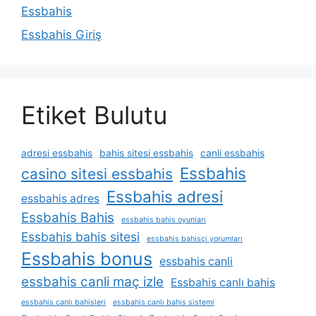
Essbahis
Essbahis Giriş
Etiket Bulutu
adresi essbahis
bahis sitesi essbahis
canli essbahis
Essbahis
casino sitesi essbahis
Essbahis adresi
essbahis adres
Essbahis Bahis
essbahis bahis oyunları
Essbahis bahis sitesi
essbahis bahisçi yorumları
Essbahis bonus
essbahis canli
essbahis canli maç izle
Essbahis canlı bahis
essbahis canlı bahisleri
essbahis canlı bahis sistemi