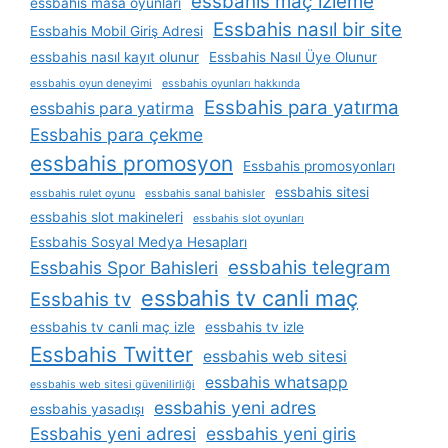
essbahis maç izleme
essbahis masa oyunları
Essbahis nasıl bir site
Essbahis Mobil Giriş Adresi
essbahis nasıl kayıt olunur
Essbahis Nasıl Üye Olunur
essbahis oyun deneyimi
essbahis oyunları hakkında
Essbahis para yatırma
essbahis para yatirma
Essbahis para çekme
essbahis promosyon
Essbahis promosyonları
essbahis sitesi
essbahis rulet oyunu
essbahis sanal bahisler
essbahis slot makineleri
essbahis slot oyunları
Essbahis Sosyal Medya Hesapları
essbahis telegram
Essbahis Spor Bahisleri
essbahis tv canli maç
Essbahis tv
essbahis tv canli maç izle
essbahis tv izle
Essbahis Twitter
essbahis web sitesi
essbahis whatsapp
essbahis web sitesi güvenilirliği
essbahis yeni adres
essbahis yasadışı
Essbahis yeni adresi
essbahis yeni giris