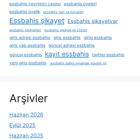
essbahis çevrimiçi casino
essbahis üyeleri
essbahis üyelik
essbahis şart ve koşulları
Essbahis şikayet
Essbahis şikayetvar
essbahis şikâyetleri
essbahis şikâyet ve çözüm
giris adresi essbahis
giris essbahis
girisi essbahis
giris yap essbahis
güncel adresi essbahis
kayit essbahis
güncel essbahis
twitter essbahis
yeni giris essbahis
essbahis bahis oynamak güvenli mi
Arşivler
Haziran 2026
Eylül 2025
Haziran 2025