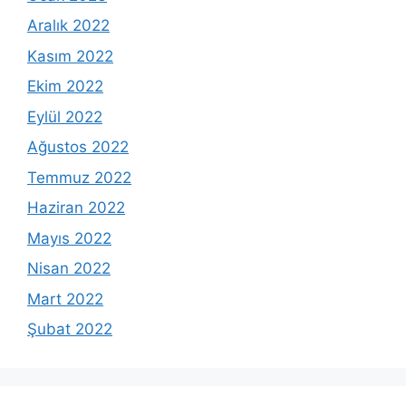
Aralık 2022
Kasım 2022
Ekim 2022
Eylül 2022
Ağustos 2022
Temmuz 2022
Haziran 2022
Mayıs 2022
Nisan 2022
Mart 2022
Şubat 2022