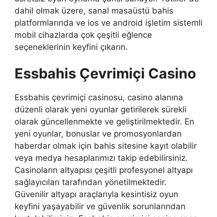
dahil olmak üzere, sanal masaüstü bahis
platformlarında ve ios ve android işletim sistemli
mobil cihazlarda çok çeşitli eğlence
seçeneklerinin keyfini çıkarın.
Essbahis Çevrimiçi Casino
Essbahis çevrimiçi casinosu, casino alanına
düzenli olarak yeni oyunlar getirilerek sürekli
olarak güncellenmekte ve geliştirilmektedir. En
yeni oyunlar, bonuslar ve promosyonlardan
haberdar olmak için bahis sitesine kayıt olabilir
veya medya hesaplarımızı takip edebilirsiniz.
Casinoların altyapısı çeşitli profesyonel altyapı
sağlayıcıları tarafından yönetilmektedir.
Güvenilir altyapı araçlarıyla kesintisiz oyun
keyfini yaşayabilir ve güvenlik sorunlarından