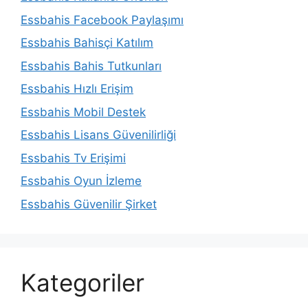
Essbahis Facebook Paylaşımı
Essbahis Bahisçi Katılım
Essbahis Bahis Tutkunları
Essbahis Hızlı Erişim
Essbahis Mobil Destek
Essbahis Lisans Güvenilirliği
Essbahis Tv Erişimi
Essbahis Oyun İzleme
Essbahis Güvenilir Şirket
Kategoriler