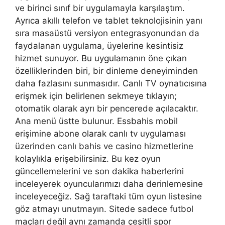
ve birinci sınıf bir uygulamayla karşılaştım.
Ayrıca akıllı telefon ve tablet teknolojisinin yanı
sıra masaüstü versiyon entegrasyonundan da
faydalanan uygulama, üyelerine kesintisiz
hizmet sunuyor. Bu uygulamanın öne çıkan
özelliklerinden biri, bir dinleme deneyiminden
daha fazlasını sunmasıdır. Canlı TV oynatıcısına
erişmek için belirlenen sekmeye tıklayın;
otomatik olarak ayrı bir pencerede açılacaktır.
Ana menü üstte bulunur. Essbahis mobil
erişimine abone olarak canlı tv uygulaması
üzerinden canlı bahis ve casino hizmetlerine
kolaylıkla erişebilirsiniz. Bu kez oyun
güncellemelerini ve son dakika haberlerini
inceleyerek oyuncularımızı daha derinlemesine
inceleyeceğiz. Sağ taraftaki tüm oyun listesine
göz atmayı unutmayın. Sitede sadece futbol
maçları değil aynı zamanda çeşitli spor