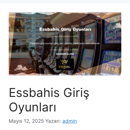
Essbahis Giriş
Oyunları
Mayıs 12, 2025
Yazarı:
admin