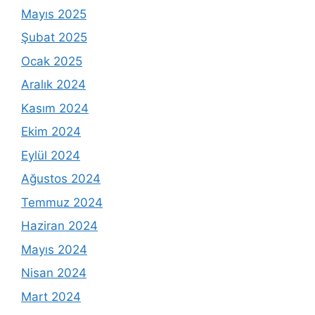
Mayıs 2025
Şubat 2025
Ocak 2025
Aralık 2024
Kasım 2024
Ekim 2024
Eylül 2024
Ağustos 2024
Temmuz 2024
Haziran 2024
Mayıs 2024
Nisan 2024
Mart 2024