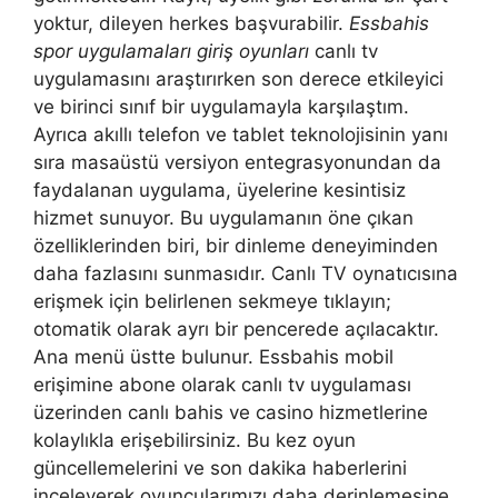
yoktur, dileyen herkes başvurabilir.
Essbahis
spor uygulamaları giriş oyunları
canlı tv
uygulamasını araştırırken son derece etkileyici
ve birinci sınıf bir uygulamayla karşılaştım.
Ayrıca akıllı telefon ve tablet teknolojisinin yanı
sıra masaüstü versiyon entegrasyonundan da
faydalanan uygulama, üyelerine kesintisiz
hizmet sunuyor. Bu uygulamanın öne çıkan
özelliklerinden biri, bir dinleme deneyiminden
daha fazlasını sunmasıdır. Canlı TV oynatıcısına
erişmek için belirlenen sekmeye tıklayın;
otomatik olarak ayrı bir pencerede açılacaktır.
Ana menü üstte bulunur. Essbahis mobil
erişimine abone olarak canlı tv uygulaması
üzerinden canlı bahis ve casino hizmetlerine
kolaylıkla erişebilirsiniz. Bu kez oyun
güncellemelerini ve son dakika haberlerini
inceleyerek oyuncularımızı daha derinlemesine