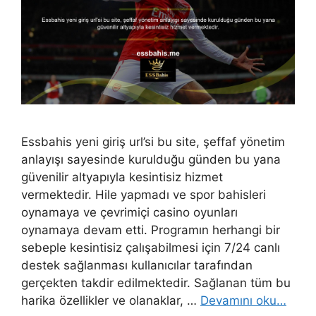
Essbahis yeni giriş url’si bu site, şeffaf yönetim
anlayışı sayesinde kurulduğu günden bu yana
güvenilir altyapıyla kesintisiz hizmet
vermektedir. Hile yapmadı ve spor bahisleri
oynamaya ve çevrimiçi casino oyunları
oynamaya devam etti. Programın herhangi bir
sebeple kesintisiz çalışabilmesi için 7/24 canlı
destek sağlanması kullanıcılar tarafından
gerçekten takdir edilmektedir. Sağlanan tüm bu
harika özellikler ve olanaklar, …
Devamını oku…