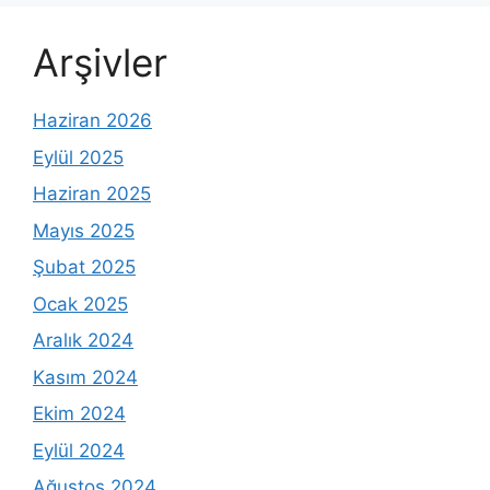
Arşivler
Haziran 2026
Eylül 2025
Haziran 2025
Mayıs 2025
Şubat 2025
Ocak 2025
Aralık 2024
Kasım 2024
Ekim 2024
Eylül 2024
Ağustos 2024