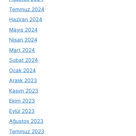
Temmuz 2024
Haziran 2024
Mayıs 2024
Nisan 2024
Mart 2024
Şubat 2024
Ocak 2024
Aralık 2023
Kasım 2023
Ekim 2023
Eylül 2023
Ağustos 2023
Temmuz 2023