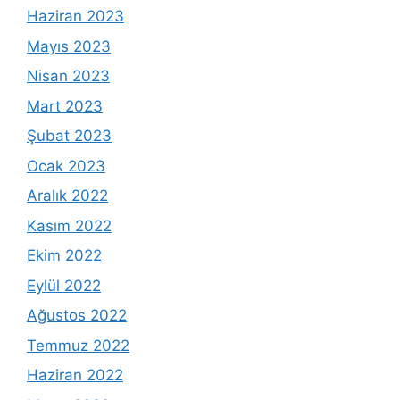
Haziran 2023
Mayıs 2023
Nisan 2023
Mart 2023
Şubat 2023
Ocak 2023
Aralık 2022
Kasım 2022
Ekim 2022
Eylül 2022
Ağustos 2022
Temmuz 2022
Haziran 2022