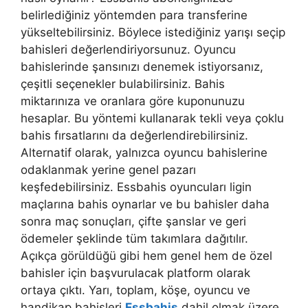
belirlediğiniz yöntemden para transferine
yükseltebilirsiniz. Böylece istediğiniz yarışı seçip
bahisleri değerlendiriyorsunuz. Oyuncu
bahislerinde şansınızı denemek istiyorsanız,
çeşitli seçenekler bulabilirsiniz. Bahis
miktarınıza ve oranlara göre kuponunuzu
hesaplar. Bu yöntemi kullanarak tekli veya çoklu
bahis fırsatlarını da değerlendirebilirsiniz.
Alternatif olarak, yalnızca oyuncu bahislerine
odaklanmak yerine genel pazarı
keşfedebilirsiniz. Essbahis oyuncuları ligin
maçlarına bahis oynarlar ve bu bahisler daha
sonra maç sonuçları, çifte şanslar ve geri
ödemeler şeklinde tüm takımlara dağıtılır.
Açıkça görüldüğü gibi hem genel hem de özel
bahisler için başvurulacak platform olarak
ortaya çıktı. Yarı, toplam, köşe, oyuncu ve
handikap bahisleri
Essbahis
dahil olmak üzere