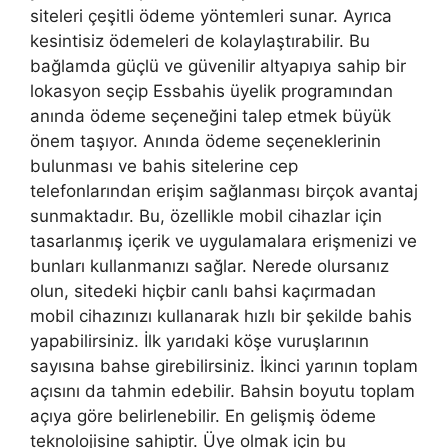
siteleri çeşitli ödeme yöntemleri sunar. Ayrıca
kesintisiz ödemeleri de kolaylaştırabilir. Bu
bağlamda güçlü ve güvenilir altyapıya sahip bir
lokasyon seçip Essbahis üyelik programından
anında ödeme seçeneğini talep etmek büyük
önem taşıyor. Anında ödeme seçeneklerinin
bulunması ve bahis sitelerine cep
telefonlarından erişim sağlanması birçok avantaj
sunmaktadır. Bu, özellikle mobil cihazlar için
tasarlanmış içerik ve uygulamalara erişmenizi ve
bunları kullanmanızı sağlar. Nerede olursanız
olun, sitedeki hiçbir canlı bahsi kaçırmadan
mobil cihazınızı kullanarak hızlı bir şekilde bahis
yapabilirsiniz. İlk yarıdaki köşe vuruşlarının
sayısına bahse girebilirsiniz. İkinci yarının toplam
açısını da tahmin edebilir. Bahsin boyutu toplam
açıya göre belirlenebilir. En gelişmiş ödeme
teknolojisine sahiptir. Üye olmak için bu