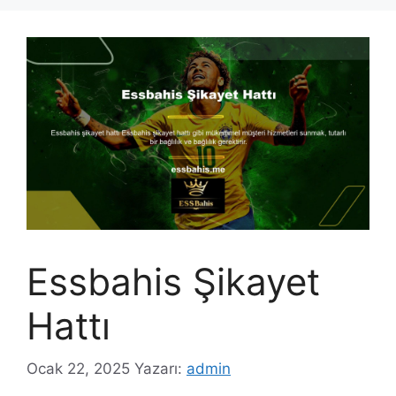
Essbahis Şikayet
Hattı
Ocak 22, 2025
Yazarı:
admin