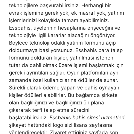
teknolojilere başvurabilirsiniz. Herhangi bir
evrak işlemine gerek yok, ek masraf yok, yatırım
işlemlerinizi kolaylıkla tamamlayabilirsiniz.
Essbahis, üyelerinin hesaplarına erişeceğini ve
teknolojiyle ilgili kararlar alacağını öngörüyor.
Böylece teknoloji odaklı yatırım formunu açıp
doldurmaya başlıyorsunuz. Essbahis para talep
formunu dolduran kişiler, yatırılması istenen
tutar da dahil olmak üzere işlemi başlatmak için
gerekli ayrıntıları sağlar. Oyun platformları aynı
zamanda özel kullanıcılarına ödüller de sunar.
Sürekli olarak ödeme yapan ve bahis oynayan
kişiler ödülleri alabilirler. Bu bağlamda şirkete
olan bağlılığınızı ve bağlılığınızı ön plana
çıkararak terfi talep etme sürecini
başlatabilirsiniz.
Essbahis bahis sitesi hizmetleri
şikayet hattındaki logo sizi lisans sayfasına
yönlendirecektir. Ziyaret ettiğiniz sayfada son