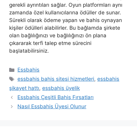
gerekli ayrıntıları sağlar. Oyun platformları aynı
zamanda özel kullanıcılarına ödüller de sunar.
Sürekli olarak ödeme yapan ve bahis oynayan
kişiler ödülleri alabilirler. Bu bağlamda şirkete
olan bağlılığınızı ve bağlılığınızı ön plana
çıkararak terfi talep etme sürecini
başlatabilirsiniz.
Kategoriler
Essbahis
Etiketler
essbahis bahis sitesi hizmetleri
,
essbahis
şikayet hattı
,
essbahis üyelik
Essbahis Çeşitli Bahis Fırsatları
Nasıl Essbahis Üyesi Olunur