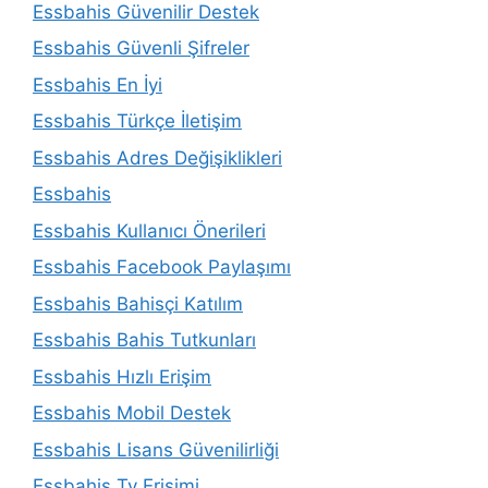
Essbahis Güvenilir Destek
Essbahis Güvenli Şifreler
Essbahis En İyi
Essbahis Türkçe İletişim
Essbahis Adres Değişiklikleri
Essbahis
Essbahis Kullanıcı Önerileri
Essbahis Facebook Paylaşımı
Essbahis Bahisçi Katılım
Essbahis Bahis Tutkunları
Essbahis Hızlı Erişim
Essbahis Mobil Destek
Essbahis Lisans Güvenilirliği
Essbahis Tv Erişimi