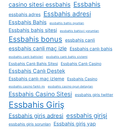
Essbahis
casino sitesi essbahis
Essbahis adresi
essbahis adres
Essbahis Bahis
essbahis bahis oyunları
Essbahis bahis sitesi
essbahis bahisçi yorumları
Essbahis bonus
essbahis canli
essbahis canli maç izle
Essbahis canlı bahis
essbahis canlı bahisleri
essbahis canlı bahis sistemi
Essbahis Canlı Bahis Sitesi
Essbahis Canlı Casino
Essbahis Canlı Destek
Essbahis canlı maç izleme
Essbahis Casino
essbahis casino farklı mı
essbahis casino oyun detayları
Essbahis Casino Sitesi
essbahis giris twitter
Essbahis Giriş
essbahis girişi
Essbahis giriş adresi
Essbahis giriş yap
essbahis giriş sorunları