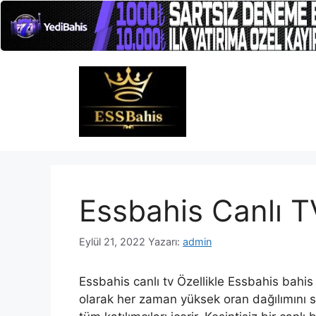
İçeriğe
atla
Essbahis Canlı T
Eylül 21, 2022
Yazarı:
admin
Essbahis canlı tv Özellikle Essbahis bahis
olarak her zaman yüksek oran dağılımını 