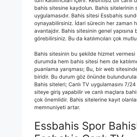
tüm katılımcıları içerir. Kesintisiz bir canl
bahis sitesine kaydolun. Bahis sitelerinin
uygulamasıdır. Bahis sitesi Essbahis su
oynayabilirsiniz. İdari sürecin her zaman hı
avantajdır. Bahis sitesinin genel yapısına 
görebilirsiniz. Bu da katılımcıları çok mutlu
Bahis sitesinin bu şekilde hizmet vermes
durumda hem bahis sitesi hem de katılımc
puanlama yarışması; Bu, bir web sitesind
biridir. Bu durum göz önünde bulundurulara
Bahis siteleri; Canlı TV uygulamasını 7/24
siteye giriş yapabilir ve canlı maçlara bahis
çok önemlidir. Bahis sitelerine kayıt olan
memnuniyeti artar.
Essbahis Spor Bahis