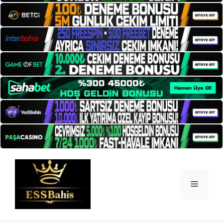
İçeriğe
atla
Menü