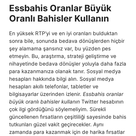
Essbahis Oranlar Büyük
Oranlı Bahisler Kullanın
En yüksek RTP’yi ve en iyi oranları bulduktan
sonra bile, sonunda bedava dönüşlerden hiçbir
şey alamama şansınız var, bu yüzden pes
etmeyin. Bu, araştırma, strateji geliştirme ve
nihayetinde bedava dönüşler yoluyla daha fazla
para kazanmanıza olanak tanır. Sosyal medya
hesapları hakkında bilgi alın. Sosyal medya
hesapları akıllı telefonlar, tabletler ve
bilgisayarlar üzerinden izlenir.
Essbahis oranlar
büyük oranlı bahisler kullanın
Twitter hesabının
çok ilgi gördüğünü söylemeliyim. Sürekli
güncellenen fırsatların çeşitliliği sayesinde bahis
tutkunları güzel vakit geçirecekler. Aynı
zamanda para kazanmak için de harika fırsatlar