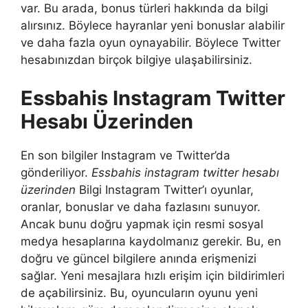
var. Bu arada, bonus türleri hakkında da bilgi
alırsınız. Böylece hayranlar yeni bonuslar alabilir
ve daha fazla oyun oynayabilir. Böylece Twitter
hesabınızdan birçok bilgiye ulaşabilirsiniz.
Essbahis Instagram Twitter
Hesabı Üzerinden
En son bilgiler Instagram ve Twitter’da
gönderiliyor.
Essbahis instagram twitter hesabı
üzerinden
Bilgi Instagram Twitter’ı oyunlar,
oranlar, bonuslar ve daha fazlasını sunuyor.
Ancak bunu doğru yapmak için resmi sosyal
medya hesaplarına kaydolmanız gerekir. Bu, en
doğru ve güncel bilgilere anında erişmenizi
sağlar. Yeni mesajlara hızlı erişim için bildirimleri
de açabilirsiniz. Bu, oyuncuların oyunu yeni