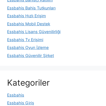
Essbahis Bahisçi Katılım
Essbahis Bahis Tutkunları
Essbahis Hızlı Erişim
Essbahis Mobil Destek
Essbahis Lisans Güvenilirliği
Essbahis Tv Erişimi
Essbahis Oyun İzleme
Essbahis Güvenilir Şirket
Kategoriler
Essbahis
Essbahis Giriş