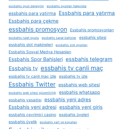
essbahis oyun deneyimi
essbahis oyunları hakkında
Essbahis para yatırma
essbahis para yatirma
Essbahis para çekme
essbahis promosyon
Essbahis promosyonları
essbahis sitesi
essbahis rulet oyunu
essbahis sanal bahisler
essbahis slot makineleri
essbahis slot oyunları
Essbahis Sosyal Medya Hesapları
essbahis telegram
Essbahis Spor Bahisleri
essbahis tv canli maç
Essbahis tv
essbahis tv canli maç izle
essbahis tv izle
Essbahis Twitter
essbahis web sitesi
essbahis whatsapp
essbahis web sitesi güvenilirliği
essbahis yeni adres
essbahis yasadışı
Essbahis yeni adresi
essbahis yeni giris
essbahis çevrimiçi casino
essbahis üyeleri
essbahis üyelik
essbahis şart ve koşulları