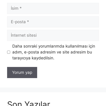
İsim
E-
posta
İnternet
sitesi
Daha sonraki yorumlarımda kullanılması için
adım, e-posta adresim ve site adresim bu
tarayıcıya kaydedilsin.
Son Yazılar