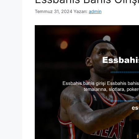
Temmuz 31, 2024
Yazarı:
admin