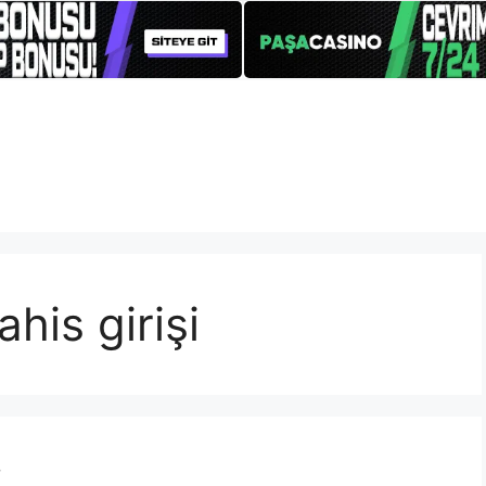
his girişi
i