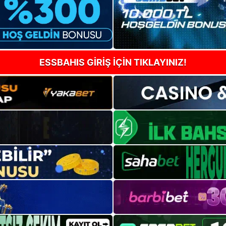
ESSBAHIS GİRİŞ İÇİN TIKLAYINIZ!