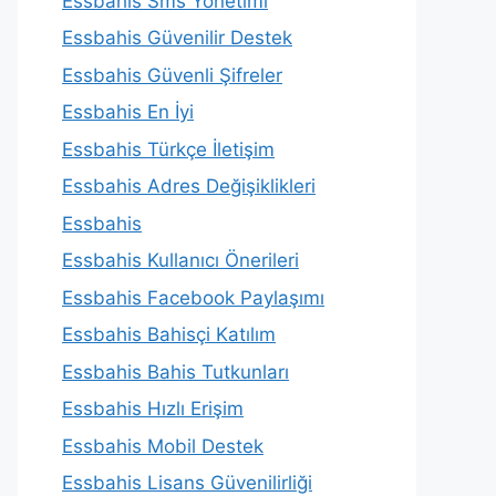
Essbahis Sms Yönetimi
Essbahis Güvenilir Destek
Essbahis Güvenli Şifreler
Essbahis En İyi
Essbahis Türkçe İletişim
Essbahis Adres Değişiklikleri
Essbahis
Essbahis Kullanıcı Önerileri
Essbahis Facebook Paylaşımı
Essbahis Bahisçi Katılım
Essbahis Bahis Tutkunları
Essbahis Hızlı Erişim
Essbahis Mobil Destek
Essbahis Lisans Güvenilirliği