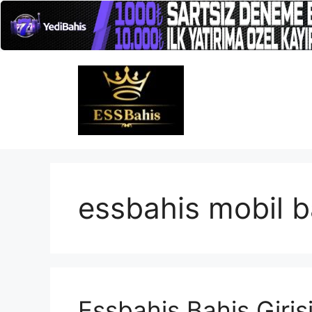
İçeriğe
atla
essbahis mobil ba
Essbahis Bahis Giriş