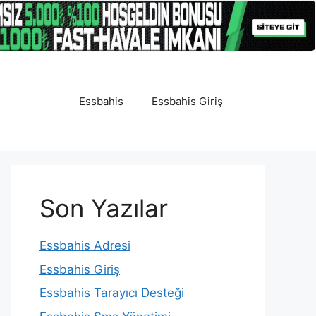
Essbahis
Essbahis Giriş
Son Yazılar
Essbahis Adresi
Essbahis Giriş
Essbahis Tarayıcı Desteği