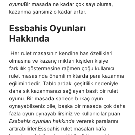
oyunu
Bir masada ne kadar çok sayı olursa,
kazanma şansınız o kadar artar.
Essbahis Oyunları
Hakkında
Her rulet masasının kendine has özellikleri
olmasına ve kazanç miktarı kişiden kişiye
farklılık göstermesine rağmen çoğu kullanıcı
rulet masasında önemli miktarda para kazanma
eğilimindedir. Tablolardaki çeşitlilik nedeniyle
daha sık kazanmanızı sağlayan basit bir rulet
oyunu. Bir masada sadece birkaç oyun
oynayabilseniz bile, başka bir masada çok daha
fazla oyun oynayabilirsiniz ve kullanıcılar puan
Essbahis oyunları hakkında
vererek paralarını
artırabilirler.Essbahis rulet masaları kafa