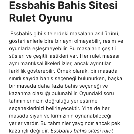
Essbahis Bahis Sitesi
Rulet Oyunu
Essbahis gibi sitelerdeki masaların asıl ürünü,
gösterilenlerle bire bir aynı olmayabilir, resim ve
oyunlarla eşleşmeyebilir. Bu masaların çeşitli
süsleri ve çeşitli lastikleri var. Her rulet masası
aynı mantıksal ilkeleri izler, ancak ayrıntılar
farklılık gösterebilir. Örnek olarak, bir masada
sınırlı sayıda bahis seçeneği bulunurken, başka
bir masada daha fazla bahis seçeneği ve
kazanma olasılığı bulunabilir. Oyundaki soru
tahminlerinizin doğruluğu yerleştirme
seçeneklerinizi belirleyecektir. Yine de her
masada siyah ve kırmızının oynanabileceği
yerler vardır. Bu tahminler yaygındır ancak pek
kazançlı değildir.
Essbahis bahis sitesi rulet