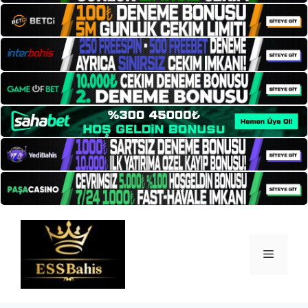
İçeriğe
atla
Menü