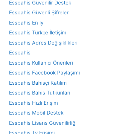
Essbahis Güvenilir Destek
Essbahis Güvenli Şifreler
Essbahis En İyi
Essbahis Türkçe İletişim
Essbahis Adres Değişiklikleri
Essbahis
Essbahis Kullanıcı Önerileri
Essbahis Facebook Paylaşımı
Essbahis Bahisçi Katılım
Essbahis Bahis Tutkunları
Essbahis Hızlı Erişim
Essbahis Mobil Destek
Essbahis Lisans Güvenilirliği
Essbahis Tv Erişimi