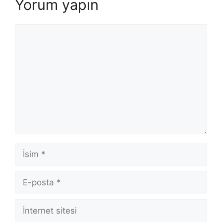
Yorum yapın
Yorum
İsim
E-
posta
İnternet
sitesi