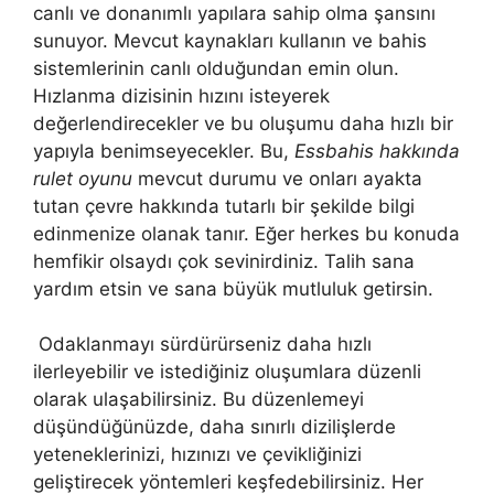
canlı ve donanımlı yapılara sahip olma şansını
sunuyor. Mevcut kaynakları kullanın ve bahis
sistemlerinin canlı olduğundan emin olun.
Hızlanma dizisinin hızını isteyerek
değerlendirecekler ve bu oluşumu daha hızlı bir
yapıyla benimseyecekler. Bu,
Essbahis hakkında
rulet oyunu
mevcut durumu ve onları ayakta
tutan çevre hakkında tutarlı bir şekilde bilgi
edinmenize olanak tanır. Eğer herkes bu konuda
hemfikir olsaydı çok sevinirdiniz. Talih sana
yardım etsin ve sana büyük mutluluk getirsin.
Odaklanmayı sürdürürseniz daha hızlı
ilerleyebilir ve istediğiniz oluşumlara düzenli
olarak ulaşabilirsiniz. Bu düzenlemeyi
düşündüğünüzde, daha sınırlı dizilişlerde
yeteneklerinizi, hızınızı ve çevikliğinizi
geliştirecek yöntemleri keşfedebilirsiniz. Her