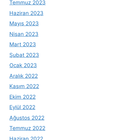
Temmuz 2023
Haziran 2023
Mayıs 2023
Nisan 2023
Mart 2023
Şubat 2023
Ocak 2023
Aralık 2022
Kasım 2022
Ekim 2022
Eylül 2022
Ağustos 2022
Temmuz 2022
Haziran 2022