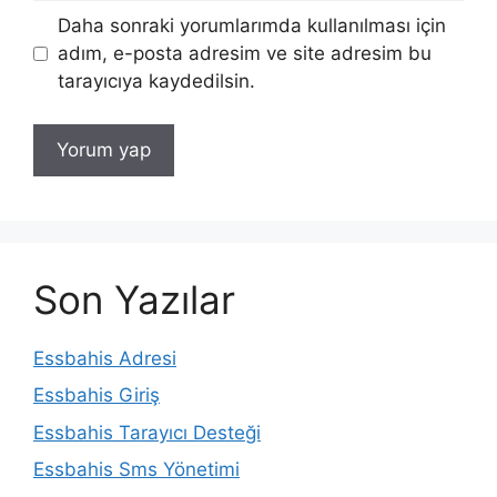
Daha sonraki yorumlarımda kullanılması için
adım, e-posta adresim ve site adresim bu
tarayıcıya kaydedilsin.
Son Yazılar
Essbahis Adresi
Essbahis Giriş
Essbahis Tarayıcı Desteği
Essbahis Sms Yönetimi