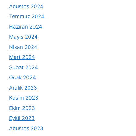
Ağustos 2024
Temmuz 2024
Haziran 2024
Mayıs 2024
Nisan 2024
Mart 2024
Şubat 2024
Ocak 2024
Aralık 2023
Kasım 2023
Ekim 2023
Eylül 2023
Ağustos 2023