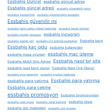
Essbahis Güncel
essbahis güncel adres
Essbahis güncel adresi
essbahis güvenebilir misin
essbahis güvenilirliği
essbahis güvenilirliğini kaydedin
Essbahis güvenilir mi
essbahis harici bahis siteleri hakkında
essbahis hesap bilgileri
essbahis instagram
essbahis hizmet yelpazesi
Essbahis kayıt
essbahis i̇kamet yeri
essbahis i̇çin android avantajları
Essbahis kaç oldu
essbahis kullanıcıları
essbahis maç izleme
essbahis masa oyunları
Essbahis nasıl bir site
Essbahis Mobil Giriş Adresi
essbahis nasıl kayıt olunur
Essbahis Nasıl Üye Olunur
essbahis oyun deneyimi
essbahis oyunları hakkında
Essbahis para yatırma
essbahis para yatirma
Essbahis para çekme
essbahis promosyon
Essbahis promosyonları
essbahis sitesi
essbahis rulet oyunu
essbahis sanal bahisler
essbahis slot makineleri
essbahis slot oyunları