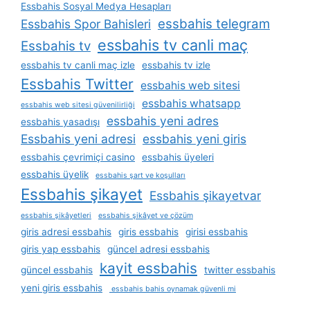
Essbahis Sosyal Medya Hesapları
essbahis telegram
Essbahis Spor Bahisleri
essbahis tv canli maç
Essbahis tv
essbahis tv canli maç izle
essbahis tv izle
Essbahis Twitter
essbahis web sitesi
essbahis whatsapp
essbahis web sitesi güvenilirliği
essbahis yeni adres
essbahis yasadışı
Essbahis yeni adresi
essbahis yeni giris
essbahis çevrimiçi casino
essbahis üyeleri
essbahis üyelik
essbahis şart ve koşulları
Essbahis şikayet
Essbahis şikayetvar
essbahis şikâyetleri
essbahis şikâyet ve çözüm
giris adresi essbahis
giris essbahis
girisi essbahis
giris yap essbahis
güncel adresi essbahis
kayit essbahis
güncel essbahis
twitter essbahis
yeni giris essbahis
essbahis bahis oynamak güvenli mi