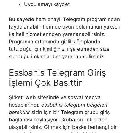
Uygulamayı kaydet
Bu sayede hem onaylı Telegram programından
faydalanabilir hem de oyun bölümünün yüksek
kaliteli hizmetlerinden yararlanabilirsiniz.
Programın ortamında gizlilik ön planda
tutulduğu için kimliğinizi ifşa etmeden size
sunduğu imkanlardan yararlanabilirsiniz.
Essbahis Telegram Giriş
İşlemi Çok Basittir
Şirket, web sitesinde ve sosyal medya
hesaplarında
essbahis telegram belgeleri
gerektirir
sizin için bir Telegram grubu giriş
bağlantısı paylaşıyor. Gruba bu linklerden
ulaşabilirsiniz. Girmek için başka herhangi bir