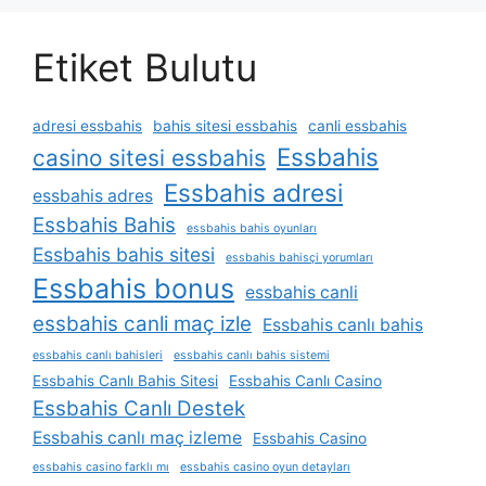
Etiket Bulutu
adresi essbahis
bahis sitesi essbahis
canli essbahis
Essbahis
casino sitesi essbahis
Essbahis adresi
essbahis adres
Essbahis Bahis
essbahis bahis oyunları
Essbahis bahis sitesi
essbahis bahisçi yorumları
Essbahis bonus
essbahis canli
essbahis canli maç izle
Essbahis canlı bahis
essbahis canlı bahisleri
essbahis canlı bahis sistemi
Essbahis Canlı Bahis Sitesi
Essbahis Canlı Casino
Essbahis Canlı Destek
Essbahis canlı maç izleme
Essbahis Casino
essbahis casino farklı mı
essbahis casino oyun detayları