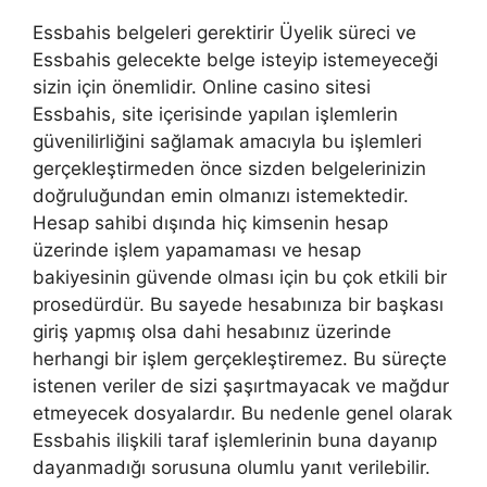
Essbahis belgeleri gerektirir Üyelik süreci ve
Essbahis gelecekte belge isteyip istemeyeceği
sizin için önemlidir. Online casino sitesi
Essbahis, site içerisinde yapılan işlemlerin
güvenilirliğini sağlamak amacıyla bu işlemleri
gerçekleştirmeden önce sizden belgelerinizin
doğruluğundan emin olmanızı istemektedir.
Hesap sahibi dışında hiç kimsenin hesap
üzerinde işlem yapamaması ve hesap
bakiyesinin güvende olması için bu çok etkili bir
prosedürdür. Bu sayede hesabınıza bir başkası
giriş yapmış olsa dahi hesabınız üzerinde
herhangi bir işlem gerçekleştiremez. Bu süreçte
istenen veriler de sizi şaşırtmayacak ve mağdur
etmeyecek dosyalardır. Bu nedenle genel olarak
Essbahis ilişkili taraf işlemlerinin buna dayanıp
dayanmadığı sorusuna olumlu yanıt verilebilir.