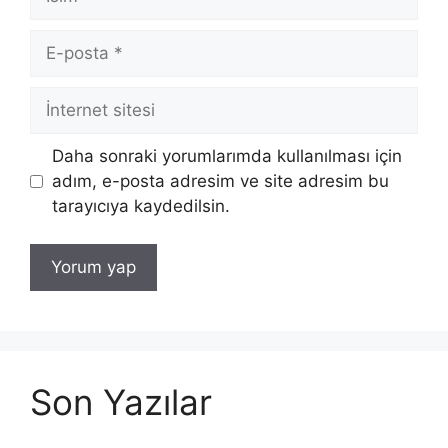
E-
posta
İnternet
sitesi
Daha sonraki yorumlarımda kullanılması için
adım, e-posta adresim ve site adresim bu
tarayıcıya kaydedilsin.
Son Yazılar