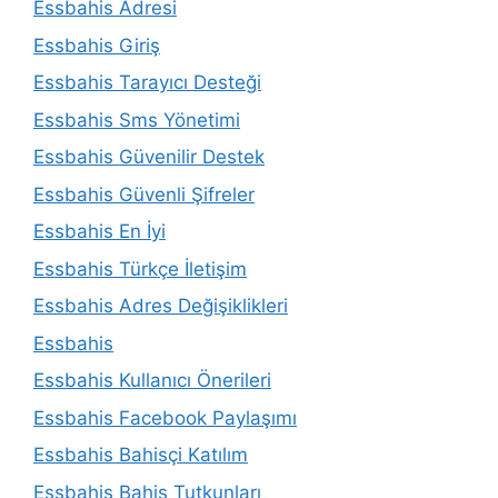
Essbahis Adresi
Essbahis Giriş
Essbahis Tarayıcı Desteği
Essbahis Sms Yönetimi
Essbahis Güvenilir Destek
Essbahis Güvenli Şifreler
Essbahis En İyi
Essbahis Türkçe İletişim
Essbahis Adres Değişiklikleri
Essbahis
Essbahis Kullanıcı Önerileri
Essbahis Facebook Paylaşımı
Essbahis Bahisçi Katılım
Essbahis Bahis Tutkunları