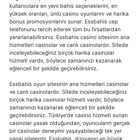
kullanıcılara en yeni bahis seçeneklerini, en
yüksek oranları, ünlü casino oyunlarını ve harika
bonus promosyonlarını sunar. Essbahis cep
telefonunu tercih ederek tüm bu fırsatlardan
yararlanabilirsiniz. Essbahis casino sitesinin ana
hizmetleri casinolar ve canlı casinolardır. Sitede
inceleyebileceğiniz birçok harika casinolar
hizmeti vardır, böylece zamanınızı kazanarak
eğlenceli bir şekilde geçirebilirsiniz.
Essbahis oyun sitesinin ana hizmetleri casinolar
ve canlı casinolardır. Sitede inceleyebileceğiniz
birçok harika casinolar hizmeti vardır, böylece
zamanınızı kazanarak eğlenceli bir şekilde
geçirebilirsiniz. Türkiye’de casino hizmeti sunan
casinolar yasak olduğundan, oyuncuların gerçek
bir casinolar deneyimi yaşayabileceği tek yer
sanal sitelerdir. Essbahis, dünyanın en büyük