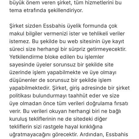
büyük önem veren şirket, tüm hizmetlerini bu
tema etrafında şekillendiriyor.
Şirket sizden Essbahis üyelik formunda çok
makul bilgiler vermenizi ister ve tehlikeli veriler
istemez. Bu şekilde bu web sitesinin üye kayıt
süreci size herhangi bir sürpriz getirmeyecektir.
Yetkilendirme bloke edilen bu işlemler
sayesinde üyeler sorunsuz bir şekilde site
üzerinde işlem yapabilmekte ve üye olmayı
düşünenler de sorunsuz bir şekilde işlem
yapabilmektedir. Şirket, giriş adresinde bir şirket
politikası bulundurmayı taahhüt eder ve size
üye olmadan önce tüm verileri doğrulama fırsatı
verir. Bu verileri okuyan herhangi biri ne bağlı
kuruluş tekliflerinin ne de sitedeki diğer
tekliflerin sizi rastgele hayal kırıklığına
uğratmayacağını görecektir. Ardından, Essbahis