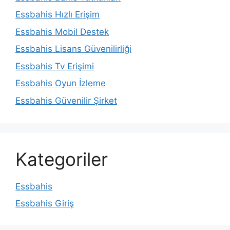
Essbahis Hızlı Erişim
Essbahis Mobil Destek
Essbahis Lisans Güvenilirliği
Essbahis Tv Erişimi
Essbahis Oyun İzleme
Essbahis Güvenilir Şirket
Kategoriler
Essbahis
Essbahis Giriş