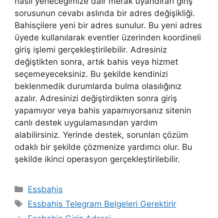
nasıl yeneceğimize dair merak uyandıran giriş
sorusunun cevabı aslında bir adres değişikliği.
Bahisçilere yeni bir adres sunulur. Bu yeni adres
üyede kullanılarak eventler üzerinden koordineli
giriş işlemi gerçekleştirilebilir. Adresiniz
değiştikten sonra, artık bahis veya hizmet
seçemeyeceksiniz. Bu şekilde kendinizi
beklenmedik durumlarda bulma olasılığınız
azalır. Adresinizi değiştirdikten sonra giriş
yapamıyor veya bahis yapamıyorsanız sitenin
canlı destek uygulamasından yardım
alabilirsiniz. Yerinde destek, sorunları çözüm
odaklı bir şekilde çözmenize yardımcı olur. Bu
şekilde ikinci operasyon gerçekleştirilebilir.
Kategoriler
Essbahis
Etiketler
Essbahis Telegram Belgeleri Gerektirir